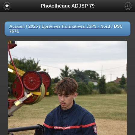
Photothèque ADJSP 79
Accueil
/
2025
/
Epreuves Formatives JSP3 - Nord
/
DSC
7671